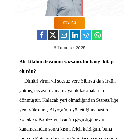
SÖYLEŞİ
6 Temmuz 2025
Bir kitabın devamını yazsanız bu hangi kitap
olurdu?
Dimitri yirmi yıl suçsuz yere Sibirya’da sürgün
yatmış, cezasını tamamlayarak kasabalarına
dönmüştür. Kalacak yeri olmadığından Staretz’liğe
yeni yükselmiş Alyoşa’nın yönettiği manastırda
konaklar. Kardeşleri İvan’ın geçirdiği beyin
kanamasından sonra kısmi felçli kaldığını, buna
rağmen Katerina İvanovna’nın geçen sürede onun