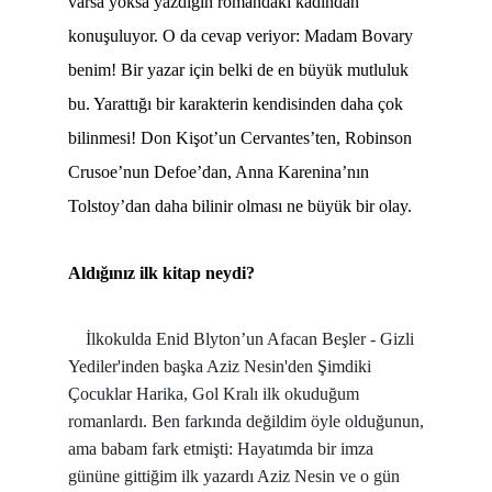
varsa yoksa yazdığın romandaki kadından
konuşuluyor. O da cevap veriyor: Madam Bovary
benim! Bir yazar için belki de en büyük mutluluk
bu. Yarattığı bir karakterin kendisinden daha çok
bilinmesi! Don Kişot’un Cervantes’ten, Robinson
Crusoe’nun Defoe’dan, Anna Karenina’nın
Tolstoy’dan daha bilinir olması ne büyük bir olay.
Aldığınız ilk kitap neydi?
İlkokulda Enid Blyton’un Afacan Beşler - Gizli
Yediler'inden başka Aziz Nesin'den Şimdiki
Çocuklar Harika, Gol Kralı ilk okuduğum
romanlardı. Ben farkında değildim öyle olduğunun,
ama babam fark etmişti: Hayatımda bir imza
gününe gittiğim ilk yazardı Aziz Nesin ve o gün