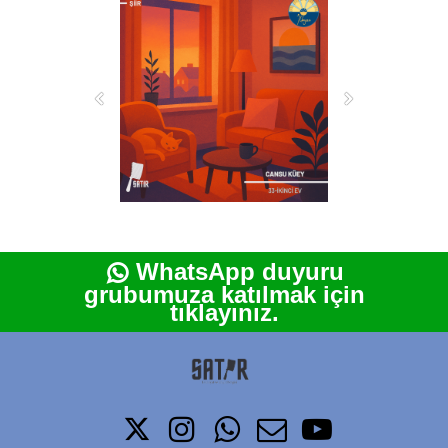
WhatsApp duyuru

grubumuza katılmak için
tıklayınız.




