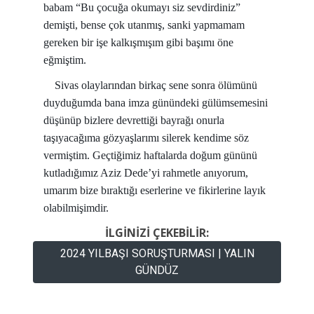
babam “Bu çocuğa okumayı siz sevdirdiniz”
demişti, bense çok utanmış, sanki yapmamam
gereken bir işe kalkışmışım gibi başımı öne
eğmiştim.
Sivas olaylarından birkaç sene sonra ölümünü
duyduğumda bana imza günündeki gülümsemesini
düşünüp bizlere devrettiği bayrağı onurla
taşıyacağıma gözyaşlarımı silerek kendime söz
vermiştim. Geçtiğimiz haftalarda doğum gününü
kutladığımız Aziz Dede’yi rahmetle anıyorum,
umarım bize bıraktığı eserlerine ve fikirlerine layık
olabilmişimdir.
İLGİNİZİ ÇEKEBİLİR:
2024 YILBAŞI SORUŞTURMASI | YALIN
GÜNDÜZ