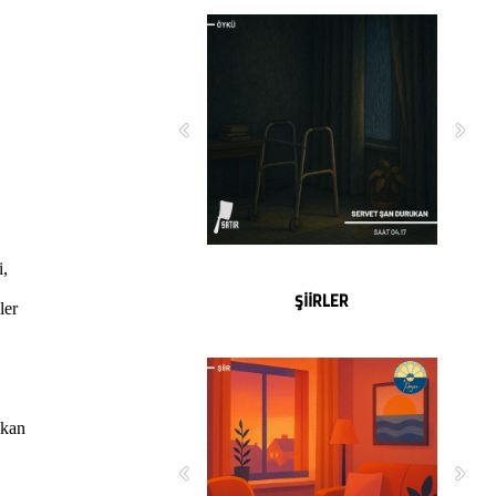
i,
ŞİİRLER
ler
ıkan