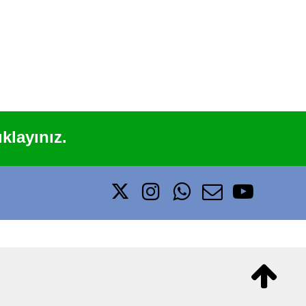
klayınız.





