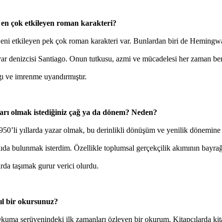
i en çok etkileyen roman karakteri?
i etkileyen pek çok roman karakteri var. Bunlardan biri de Hemingw
iyar denizcisi Santiago. Onun tutkusu, azmi ve mücadelesi her zaman b
gı ve imrenme uyandırmıştır.
arı olmak istediğiniz çağ ya da dönem? Neden?
0’li yıllarda yazar olmak, bu derinlikli dönüşüm ve yenilik dönemine
ıda bulunmak isterdim. Özellikle toplumsal gerçekçilik akımının bayrağ
arda taşımak gurur verici olurdu.
ıl bir okursunuz?
ma serüvenindeki ilk zamanları özleyen bir okurum. Kitapçılarda kit