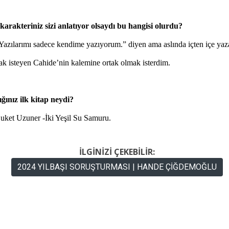
 karakteriniz sizi anlatıyor olsaydı bu hangisi olurdu?
zılarımı sadece kendime yazıyorum.” diyen ama aslında içten içe yaz
ak isteyen Cahide’nin kalemine ortak olmak isterdim.
ığınız ilk kitap neydi?
et Uzuner -İki Yeşil Su Samuru.
İLGİNİZİ ÇEKEBİLİR:
2024 YILBAŞI SORUŞTURMASI | HANDE ÇİĞDEMOĞLU