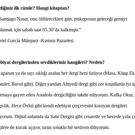
diğiniz ilk cümle? Hangi kitaptan?
ntiago Nasar, onu öldürecekleri gün, piskoposun geleceği gemiyi
ılamak için sabah saat 05.30’da kalkmıştı.”
riel García Márquez -Kırmızı Pazartesi
biyat dergilerinden sevdikleriniz hangileri? Neden?
anan ya da sayı sıklığı azalan her dergi beni üzüyor (Masa, Kitap Ek
niler, Bavul gibi). Diğer yandan Altıyedi dergi gibi zor koşullarda iyi iş
armaya gayret eden Anadolu dergiciliğini takdir ediyorum. Kafka Okur,
p-lık, Hece Öykü gibi kendi edebiyat çerçevesini koruyan dergileri
yorum. Dijital anlamda da Satır Dergisi gibi cesaretle ve hevesle yola ç
ilere de kucak açıyor, uzun soluklu bir serüven diliyorum.