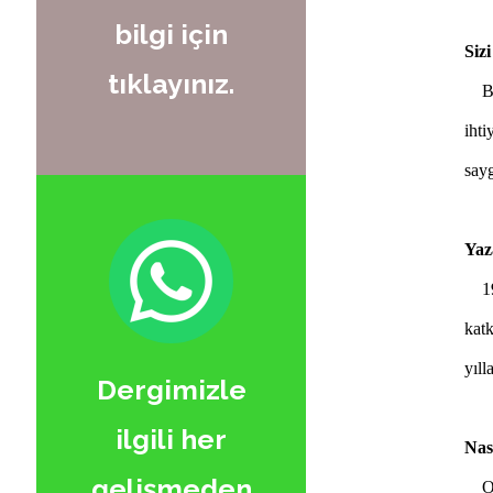
bilgi için
Siz
tıklayınız.
Ben
iht
say
Yaz
195
katk
yıll
Dergimizle
ilgili her
Nas
gelişmeden
Oku