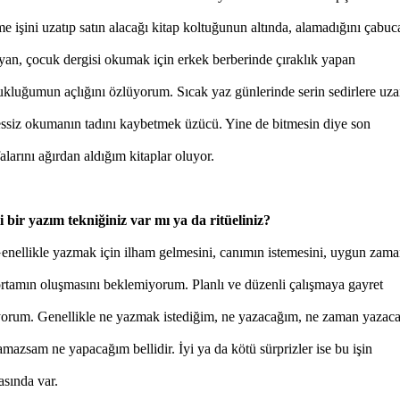
e işini uzatıp satın alacağı kitap koltuğunun altında, alamadığını
çabuc
yan, çocuk dergisi okumak için erkek berberinde çıraklık yapan
ukluğumun açlığını özlüyorum. Sıcak yaz günlerinde serin sedirlere uza
essiz okumanın tadını kaybetmek üzücü. Yine de bitmesin diye son
alarını ağırdan aldığım kitaplar oluyor.
li bir yazım tekniğiniz var mı ya da ritüeliniz?
ellikle yazmak için ilham gelmesini, canımın istemesini, uygun zama
ortamın oluşmasını beklemiyorum. Planlı ve düzenli çalışmaya gayret
yorum. Genellikle ne yazmak istediğim, ne yazacağım, ne zaman yazac
mazsam ne yapacağım bellidir. İyi ya da kötü sürprizler ise bu işin
asında var.