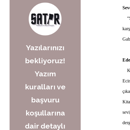
Sev
“Sa
karş
Gab
Yazılarınızı
bekliyoruz!
Ede
Kap
Yazım
Ecin
kuralları ve
çık
başvuru
Kita
koşullarına
sevi
derg
dair detaylı