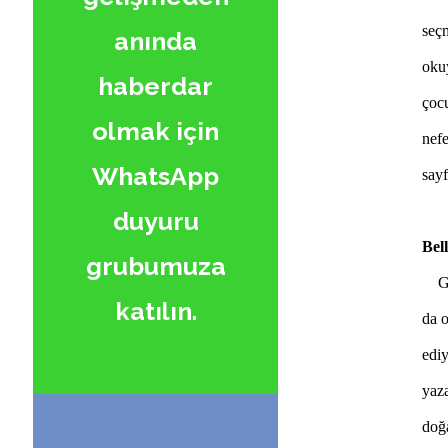
seçm
anında
oku
haberdar
çoc
olmak için
nef
WhatsApp
sayf
duyuru
Bel
grubumuza
Gen
katılın.
da 
edi
yaza
doğ