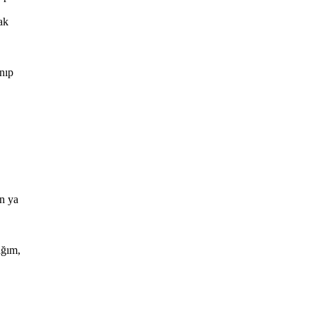
ak
nıp
n ya
ağım,