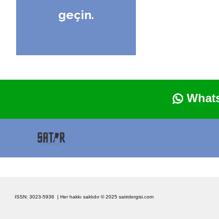
geçin.
WhatsA

ISSN: 3023-5936 | Her hakkı saklıdır © 2025
satirdergisi.com