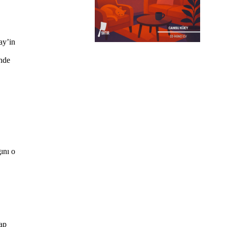
ay’in
ende
ını o
ap