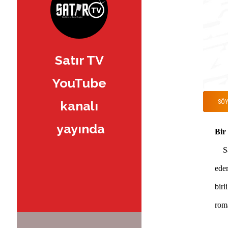
Satır TV
YouTube
SÖY
kanalı
yayında
Bir
San
eder
birl
rom