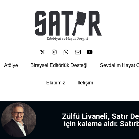





Atölye
Bireysel Editörlük Desteği
Sevdalım Hayat O
Ekibimiz
İletişim
Zülfü Livaneli, Satır De
için kaleme aldı: Satır