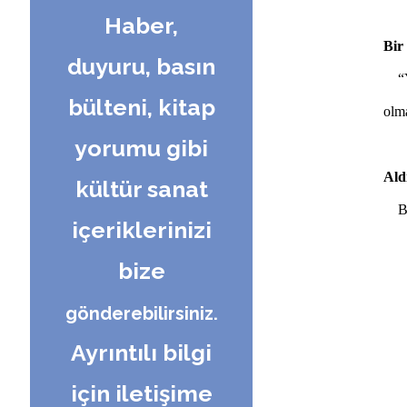
Haber,
Bir
duyuru, basın
“Ya
bülteni, kitap
olm
yorumu gibi
Ald
kültür sanat
Buk
içeriklerinizi
bize
gönderebilirsiniz.
Ayrıntılı bilgi
için iletişime