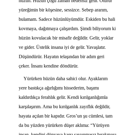
hüzün. Hüzün çoğu zaman nedensiz gelir. Oturur
yüreğimin bir köşesine, sessizce. Sebep ararım,
bulamam. Sadece hüzünlüyümdür. Eskiden bu hali
kovmaya, dağıtmaya çalışırdım. Şimdi biliyorum ki
hüzün kovulacak bir misafir değildir. Gelir, yoklar
ve gider. Üstelik insana iyi de gelir. Yavaşlatır.
Düşündürür. Hayatın telaşından bir adım geri
çeker. İnsanı kendine döndürür.
Yürürken hüzün daha sahici olur. Ayaklarım
yere bastıkça ağırlığımı hissederim, başımı
kaldırdıkça ferahlık gelir. Kendi kırılganlığımla
karşılaşırım. Ama bu kırılganlık zayıflık değildir,
hayata açılan bir kapıdır. Gros’un şu cümlesi, tam
da bu yüzden yürürken düşer aklıma: “Yürüyen
insan, kendini dünyaya karşı savunmasız bırakmayı