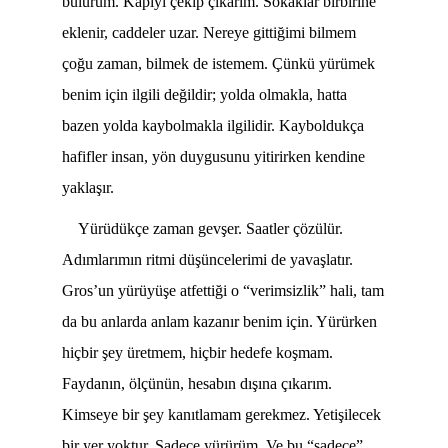
bulurum. Kapıyı çekip çıkarım. Sokaklar birbirine
eklenir, caddeler uzar. Nereye gittiğimi bilmem
çoğu zaman, bilmek de istemem. Çünkü yürümek
benim için ilgili değildir; yolda olmakla, hatta
bazen yolda kaybolmakla ilgilidir. Kayboldukça
hafifler insan, yön duygusunu yitirirken kendine
yaklaşır.
Yürüdükçe zaman gevşer. Saatler çözülür.
Adımlarımın ritmi düşüncelerimi de yavaşlatır.
Gros’un yürüyüşe atfettiği o “verimsizlik” hali, tam
da bu anlarda anlam kazanır benim için. Yürürken
hiçbir şey üretmem, hiçbir hedefe koşmam.
Faydanın, ölçünün, hesabın dışına çıkarım.
Kimseye bir şey kanıtlamam gerekmez. Yetişilecek
bir yer yoktur. Sadece yürürüm. Ve bu “sadece”