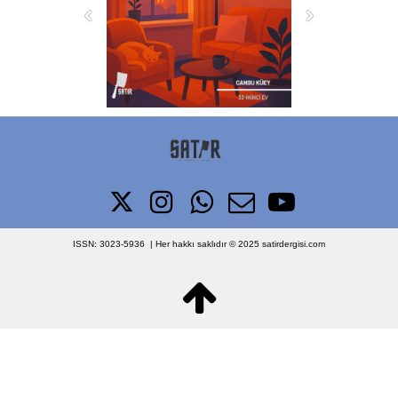





ISSN: 3023-5936 | Her hakkı saklıdır © 2025
satirdergisi.com

designed by