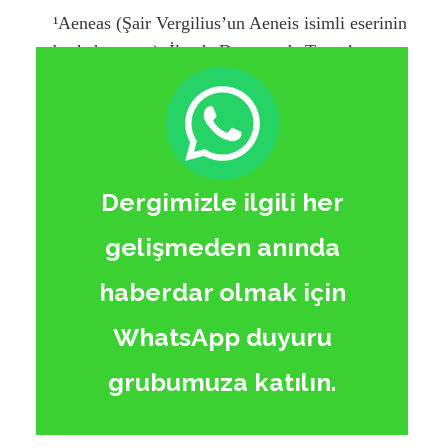
¹Aeneas (Şair Vergilius’un Aeneis isimli eserinin 

başkahramanı): İlyada Destanında Troya’nın

kahramanlarından biridir. Troya düştükten sonra 

şehirden kaçıp yeni bir yurt arayan Troyalılara

önderlik eder. Bu arayışın sonucunda Roma’yı kurar. 

Roma'nın millî kahramanı ve İmparator Augustus’un 

atası sayılır.

Dergimizle ilgili her
gelişmeden anında
Ateş Yersu Gök

haberdar olmak için
WhatsApp duyuru
grubumuza katılın.