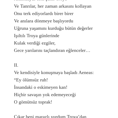
Ve Tanrılar, her zaman arkasını kollayan

Onu terk ediyorlardı birer birer

Ve anılara dönmeye başlıyordu

Uğruna yaşamını kurduğu bütün değerler

Işıltılı Troya günlerinde

Kulak verdiği ezgiler,

Gece yarılarını taçlandıran eğlenceler…

II.

Ve kendisiyle konuşmaya başladı Aeneas:

“Ey ölümsüz ruh!

İnsandaki o eskimeyen kan!

Hiçbir savaşın yok edemeyeceği

O gömütsüz toprak!

Çıkar beni marazlı yurdum Troya’dan
