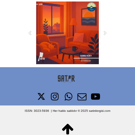





ISSN: 3023-5936 | Her hakkı saklıdır © 2025
satirdergisi.com
