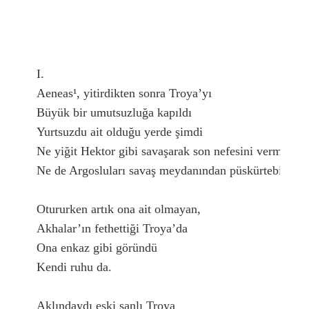
I.

Aeneas¹, yitirdikten sonra Troya’yı

Büyük bir umutsuzluğa kapıldı

Yurtsuzdu ait olduğu yerde şimdi

Ne yiğit Hektor gibi savaşarak son nefesini vermişti

Ne de Argosluları savaş meydanından püskürtebilmişti
Otururken artık ona ait olmayan, 

Akhalar’ın fethettiği Troya’da

Ona enkaz gibi göründü

Kendi ruhu da.

Aklındaydı eski şanlı Troya
