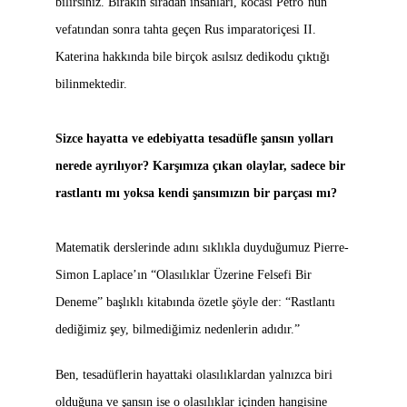
bilirsiniz. Bırakın sıradan insanları, kocası Petro’nun
vefatından sonra tahta geçen Rus imparatoriçesi II.
Katerina hakkında bile birçok asılsız dedikodu çıktığı
bilinmektedir.
Sizce hayatta ve edebiyatta tesadüfle şansın yolları
nerede ayrılıyor? Karşımıza çıkan olaylar, sadece bir
rastlantı mı yoksa kendi şansımızın bir parçası mı?
Matematik derslerinde adını sıklıkla duyduğumuz Pierre-
Simon Laplace’ın “Olasılıklar Üzerine Felsefi Bir
Deneme” başlıklı kitabında özetle şöyle der: “Rastlantı
dediğimiz şey, bilmediğimiz nedenlerin adıdır.”
Ben, tesadüflerin hayattaki olasılıklardan yalnızca biri
olduğuna ve şansın ise o olasılıklar içinden hangisine