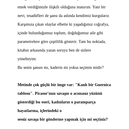
emek verdiğimizle ilişkili olduğuna inanırım. Yani bir
nevi, tesadüfleri de şansı da aslında kendimiz kurgularız.
Karşımıza çıkan olaylar elbette ki yaşadığımız coğrafya,
içinde bulunduğumuz toplum, doğduğumuz aile gibi
parametrelere göre çeşitlilik gösterir. Tam bu noktada,
kitabın arkasında yazan soruyu ben de sizlere
yönelteyim:
Bu senin şansın mı, kaderin mi yoksa seçimin midir?
Metinde çok güçlü bir imge var: "Kanlı bir Guernica
tablosu". Picasso’nun savaşın o acımasız yüzünü
gösterdiği bu eseri, kadınların o paramparça
hayatlarına, içlerindeki o
sessiz savaşa bir gönderme yapmak için mi seçtiniz?