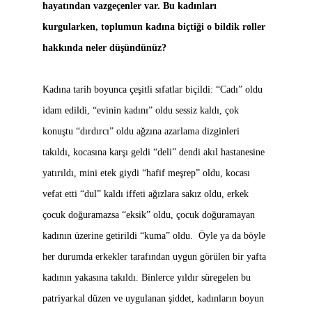
hayatından vazgeçenler var. Bu kadınları
kurgularken, toplumun kadına biçtiği o bildik roller
hakkında neler düşündünüz?
Kadına tarih boyunca çeşitli sıfatlar biçildi: “Cadı” oldu
idam edildi, “evinin kadını” oldu sessiz kaldı, çok
konuştu “dırdırcı” oldu ağzına azarlama dizginleri
takıldı, kocasına karşı geldi “deli” dendi akıl hastanesine
yatırıldı, mini etek giydi “hafif meşrep” oldu, kocası
vefat etti “dul” kaldı iffeti ağızlara sakız oldu, erkek
çocuk doğuramazsa “eksik” oldu, çocuk doğuramayan
kadının üzerine getirildi “kuma” oldu. Öyle ya da böyle
her durumda erkekler tarafından uygun görülen bir yafta
kadının yakasına takıldı. Binlerce yıldır süregelen bu
patriyarkal düzen ve uygulanan şiddet, kadınların boyun