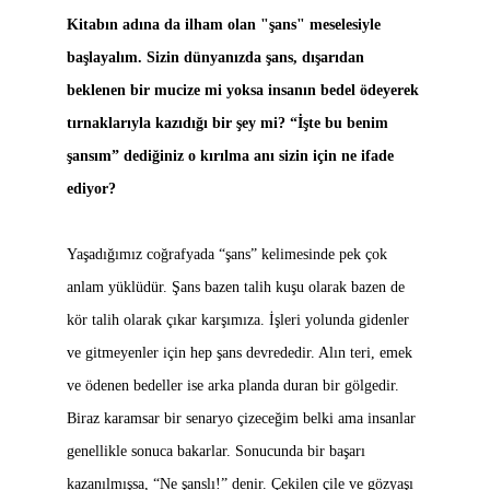
Kitabın adına da ilham olan "şans" meselesiyle
başlayalım. Sizin dünyanızda şans, dışarıdan
beklenen bir mucize mi yoksa insanın bedel ödeyerek
tırnaklarıyla kazıdığı bir şey mi? “İşte bu benim
şansım” dediğiniz o kırılma anı sizin için ne ifade
ediyor?
Yaşadığımız coğrafyada “şans” kelimesinde pek çok
anlam yüklüdür. Şans bazen talih kuşu olarak bazen de
kör talih olarak çıkar karşımıza. İşleri yolunda gidenler
ve gitmeyenler için hep şans devrededir. Alın teri, emek
ve ödenen bedeller ise arka planda duran bir gölgedir.
Biraz karamsar bir senaryo çizeceğim belki ama insanlar
genellikle sonuca bakarlar. Sonucunda bir başarı
kazanılmışsa, “Ne şanslı!” denir. Çekilen çile ve gözyaşı