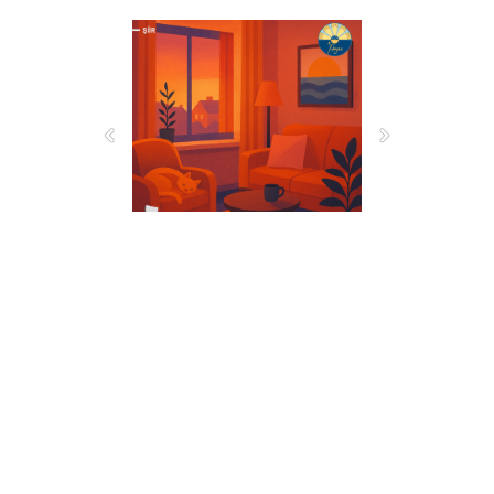





ISSN: 3023-5936 | Her hakkı saklıdır © 2025
satirdergisi.com
