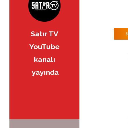
Satır TV
Ş
YouTube
kanalı
yayında