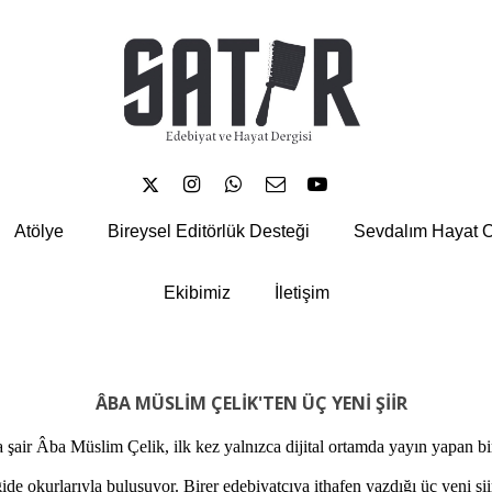





Atölye
Bireysel Editörlük Desteği
Sevdalım Hayat O
Ekibimiz
İletişim
ÂBA MÜSLİM ÇELİK'TEN ÜÇ YENİ ŞİİR
 şair Âba Müslim Çelik, ilk kez yalnızca dijital ortamda yayın yapan bi
ide okurlarıyla buluşuyor. Birer edebiyatçıya ithafen yazdığı üç yeni şii