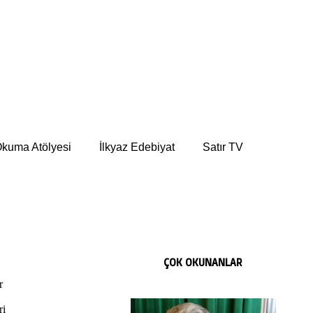
kuma Atölyesi
İlkyaz Edebiyat
Satır TV
ÇOK OKUNANLAR
r
ri