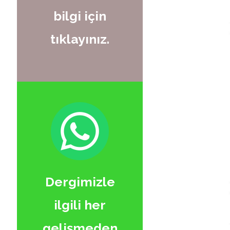
bilgi için
tıklayınız.
Dergimizle
ilgili her
gelişmeden