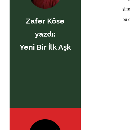
şimd
Zafer Köse
bu d
yazdı:
Yeni Bir İlk Aşk